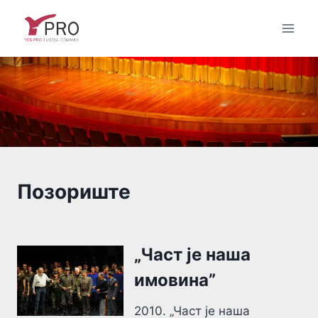
Skip
to
content
Позориште
„Част је наша
имовина”
2010. „Част је наша