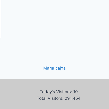
Мапа сајта
Today's Visitors:
10
Total Visitors:
291.454