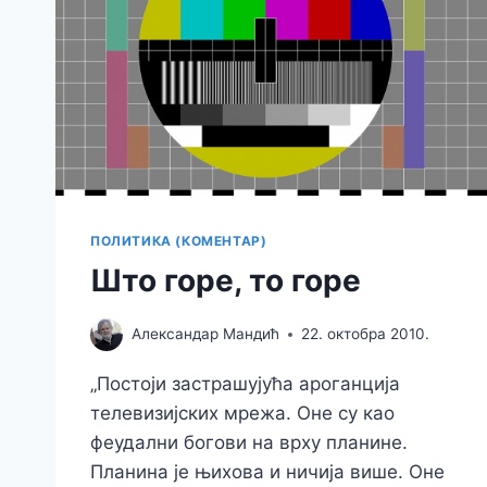
ПОЛИТИКА (КОМЕНТАР)
Што горе, то горе
Александар Мандић
22. октобра 2010.
„Постоји застрашујућа ароганција
телевизијских мрежа. Оне су као
феудални богови на врху планине.
Планина је њихова и ничија више. Оне