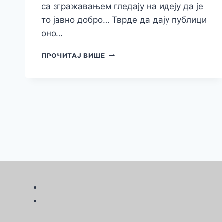
са згражавањем гледају на идеју да је
то јавно добро… Тврде да дају публици
оно…
ШТО
ПРОЧИТАЈ ВИШЕ
ГОРЕ,
ТО
ГОРЕ