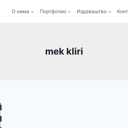
О нама
Портфолио
Издаваштво
Кон
mek kliri