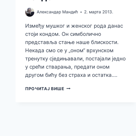
Александар Мандић
2. марта 2013.
Између мушког и женског рода данас
стоји кондом. Он симболично
представља стање наше блискости.
Некада смо се у „оном“ врхунском
тренутку сједињавали, постајали једно
у срећи стварања, предати оном
другом бићу без страха и остатка….
КОНДОМ
ПРОЧИТАЈ ВИШЕ