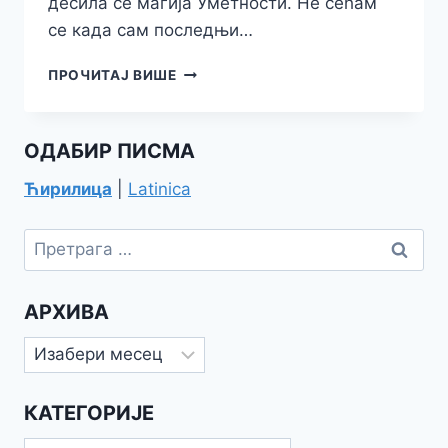
десила се магија Уметности. Не сећам
се када сам последњи…
„ВИОЛИНА
ПРОЧИТАЈ ВИШЕ
СВИРА
НА
НЕМАЊИ“
ОДАБИР ПИСМА
Ћирилица
|
Latinica
Претрага
за:
АРХИВА
Архива
КАТЕГОРИЈЕ