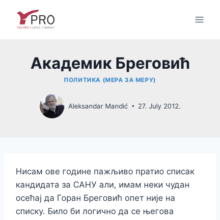
Skip
to
content
Академик Бреговић
ПОЛИТИКА (МЕРА ЗА МЕРУ)
Aleksandar Mandić
27. July 2012.
Нисам ове године пажљиво пратио списак
кандидата за САНУ али, имам неки чудан
осећај да Горан Бреговић опет није на
списку. Било би логично да се његова