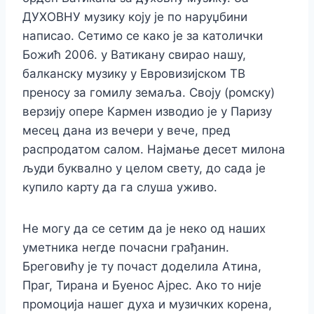
ДУХОВНУ музику коју је по наруџбини
написао. Сетимо се како је за католички
Божић 2006. у Ватикану свирао нашу,
балканску музику у Евровизијском ТВ
преносу за гомилу земаља. Своју (ромску)
верзију опере Кармен изводио је у Паризу
месец дана из вечери у вече, пред
распродатом салом. Најмање десет милона
људи буквално у целом свету, до сада је
купило карту да га слуша уживо.
Не могу да се сетим да је неко од наших
уметника негде почасни грађанин.
Бреговићу је ту почаст доделила Атина,
Праг, Тирана и Буенос Ајрес. Ако то није
промоција нашег духа и музичких корена,