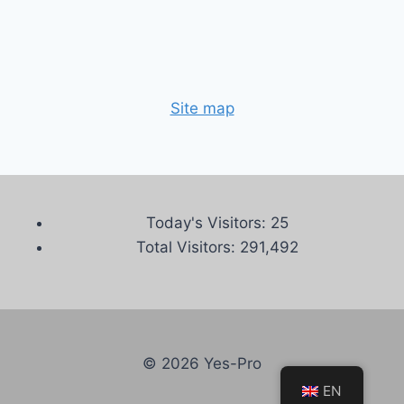
Site map
Today's Visitors:
25
Total Visitors:
291,492
© 2026 Yes-Pro
EN