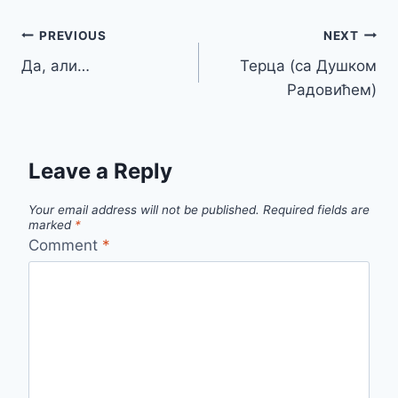
Post
PREVIOUS
NEXT
Да, али…
Терца (са Душком
navigation
Радовићем)
Leave a Reply
Your email address will not be published.
Required fields are
marked
*
Comment
*