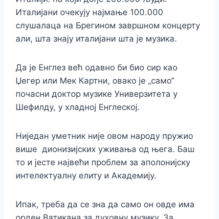
Италијани очекују најмање 100.000
слушалаца на Брегином завршном концерту
али, шта знају италијани шта је музика.
Да је Енглез већ одавно би био сир као
Џегер или Мек Картни, овако је „само“
почасни доктор музике Универзитета у
Шефилду, у хладној Енглеској.
Ниједан уметник није овом народу пружио
више дионизијских уживања од њега. Баш
то и јесте највећи проблем за аполонијску
интелектуалну елиту и Академију.
Ипак, треба да се зна да само он овде има
орден Ватикана за духовну музику. За