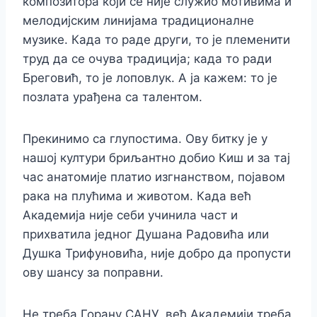
композитора који се није служио мотивима и
мелодијским линијама традиционалне
музике. Када то раде други, то је племенити
труд да се очува традиција; када то ради
Бреговић, то је лоповлук. А ја кажем: то је
позлата урађена са талентом.
Прекинимо са глупостима. Ову битку је у
нашој култури бриљантно добио Киш и за тај
час анатомије платио изгнанством, појавом
рака на плућима и животом. Када већ
Академија није себи учинила част и
прихватила једног Душана Радовића или
Душка Трифуновића, није добро да пропусти
ову шансу за поправни.
Не треба Горану САНУ, већ Академији треба