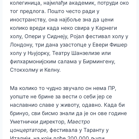
колегиница, најмлађи академик, потруди око
тог предлога. Пошто често ради у
иностранству, она најбоље зна да цени
колико вреди када неко свира у Карнеги
холу, Опери у Сиднеју, Ројал фестивал холу у
Лондону, три дана узастопце у Евери Фишер
холу у Њујорку, Театру Шанзелизе или
филхармонијским салама у Бирмингену,
Стокхолму и Келну.
Ма колико то чудно звучало он нема ПР,
уопште не брине за вести о себи јер се
наславнио славе у животу, одавно. Када би
бринуо, сви бисмо знали да је он ове године
Уметнички директор,
Маестро
цонцертаторе,
фестивала у Таранту у
Италији. на који дође 200.000 људи.