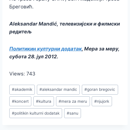
Бреговић.
Aleksandar Mandić
,
телевизијски и филмски
редитељ
Политикин културни додатак
, Мера за меру,
субота 28. јул 2012.
Views: 743
Post
#
akademik
#
aleksandar mandic
#
goran bregovic
Tags:
#
koncert
#
kultura
#
mera za meru
#
njujork
#
politikin kulturni dodatak
#
sanu