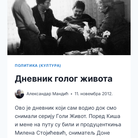
ПОЛИТИКА (КУЛТУРА)
Дневник голог живота
Александар Мандић
11. новембра 2012.
Ово је дневник који сам водио док смо
снимали серију Голи Живот. Поред Киша
и мене на путу су били и продуценткиња
Милена Стојићевић, сниматељ Доне