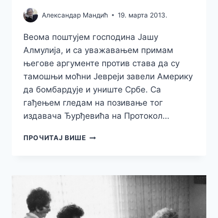
Александар Мандић
19. марта 2013.
Веома поштујем господина Јашу
Алмулија, и са уважавањем примам
његове аргументе против става да су
тамошњи моћни Јевреји завели Америку
да бомбардује и униште Србе. Са
гађењем гледам на позивање тог
издавача Ђурђевића на Протокол…
АЛБАНЦИ
ПРОЧИТАЈ ВИШЕ
И
ЈЕВРЕЈИ
У
АМЕРИЦИ