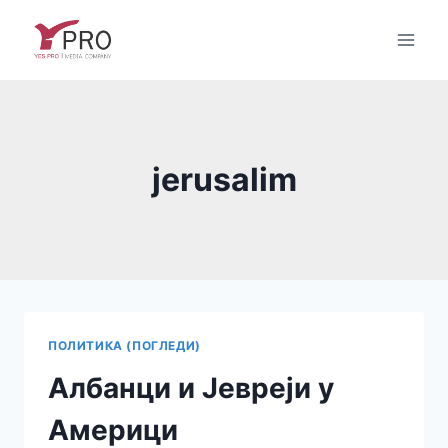
Skip
to
content
jerusalim
ПОЛИТИКА (ПОГЛЕДИ)
Албанци и Јевреји у
Америци