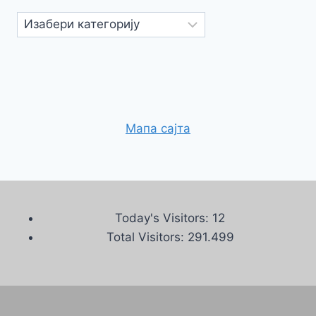
Категорије
Мапа сајта
Today's Visitors:
12
Total Visitors:
291.499