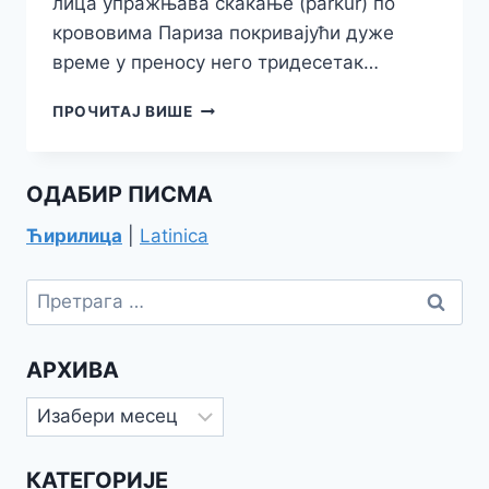
лица упражњава скакање (parkur) по
крововима Париза покривајући дуже
времe у преносу него тридесетак…
ОТВАРАЊЕ
ПРОЧИТАЈ ВИШЕ
ОЛИМПИЈСКИХ
ИГАРА
НА
ОДАБИР ПИСМА
ЗАПАДУ
Ћирилица
|
Latinica
Претрага
за:
АРХИВА
Архива
КАТЕГОРИЈЕ